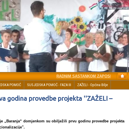
RADNIM SASTANKOM ZAPOSLENIKA PROJEK
EDSKA POMOĆ
SUSJEDSKA POMOĆ - FAZA III
ZAŽELI - Općina Bilje
a godina provedbe projekta ''ZAŽELI –
je „Baranja“ domjenkom su obilježili prvu godinu provedbe projekta
ionalizacije".