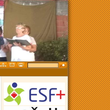
TA „ZAŽELI – OPĆINA BILJE“ OBILJEŽEN MEĐUNARODNI DAN OBIT