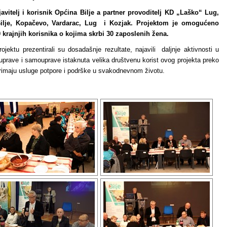
rijavitelj i korisnik Općina Bilje a partner provoditelj KD „Laško“ Lug,
Bilje, Kopačevo, Vardarac, Lug i Kozjak. Projektom je omogućeno
 krajnjih korisnika o kojima skrbi 30 zaposlenih žena.
jektu prezentirali su dosadašnje rezultate, najavili daljnje aktivnosti u
uprave i samouprave istaknuta velika društvenu korist ovog projekta preko
 primaju usluge potpore i podrške u svakodnevnom životu.