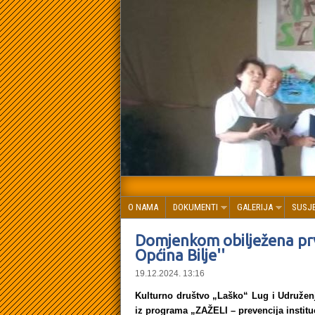
O NAMA
DOKUMENTI
GALERIJA
SUSJ
Domjenkom obilježena prv
Općina Bilje''
19.12.2024. 13:16
Kulturno društvo „Laško“ Lug i Udružen
iz programa „ZAŽELI – prevencija instituc